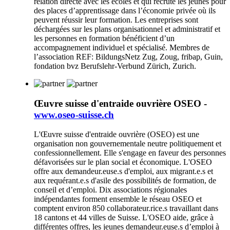
relation directe avec les écoles et qui recrute les jeunes pour
des places d’apprentissage dans l’économie privée où ils
peuvent réussir leur formation. Les entreprises sont
déchargées sur les plans organisationnel et administratif et
les personnes en formation bénéficient d’un
accompagnement individuel et spécialisé. Membres de
l’association REF: BildungsNetz Zug, Zoug, fribap, Guin,
fondation bvz Berufslehr-Verbund Zürich, Zurich.
Œuvre suisse d'entraide ouvrière OSEO -
www.oseo-suisse.ch
L'Œuvre suisse d'entraide ouvrière (OSEO) est une
organisation non gouvernementale neutre politiquement et
confessionnellement. Elle s'engage en faveur des personnes
défavorisées sur le plan social et économique. L'OSEO
offre aux demandeur.euse.s d'emploi, aux migrant.e.s et
aux requérant.e.s d'asile des possibilités de formation, de
conseil et d’emploi. Dix associations régionales
indépendantes forment ensemble le réseau OSEO et
comptent environ 850 collaborateur.rice.s travaillant dans
18 cantons et 44 villes de Suisse. L'OSEO aide, grâce à
différentes offres, les jeunes demandeur.euse.s d’emploi à