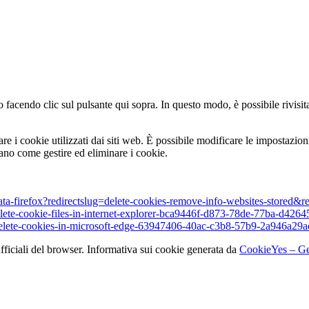
 facendo clic sul pulsante qui sopra. In questo modo, è possibile rivisit
are i cookie utilizzati dai siti web. È possibile modificare le impostazio
ano come gestire ed eliminare i cookie.
data-firefox?redirectslug=delete-cookies-remove-info-websites-stored&
elete-cookie-files-in-internet-explorer-bca9446f-d873-78de-77ba-d4264
e/delete-cookies-in-microsoft-edge-63947406-40ac-c3b8-57b9-2a946a29
fficiali del browser. Informativa sui cookie generata da
CookieYes – Gen