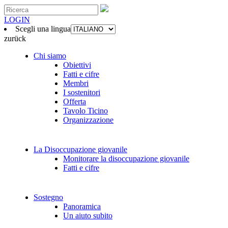
LOGIN
Scegli una lingua
zurück
Chi siamo
Obiettivi
Fatti e cifre
Membri
I sostenitori
Offerta
Tavolo Ticino
Organizzazione
La Disoccupazione giovanile
Monitorare la disoccupazione giovanile
Fatti e cifre
Sostegno
Panoramica
Un aiuto subito