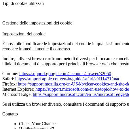
Tipi di cookie utilizzati
Gestione delle impostazioni dei cookie
Impostazioni dei cookie
È possibile modificare le impostazioni dei cookie in qualsiasi momento
revocare immediatamente il consenso.
Inoltre, i diversi browser offrono metodi diversi per bloccare e cancell
i link ai documenti di supporto per i principali browser web che mostr
Chrome:
https://support.google.com/accounts/answer/32050
Safari:
https://support.apple.com/en-in/guide/safari/sfri11471/mac
Firefox:
https://support.mozilla.org/en-US/kb/clear-cookies-and-site-
Internet Explorer:
https://support.microsoft.com/en-us/topic/how-to-d
Microsoft Edge:
https://support.microsoft.com/en-us/microsoft-edg
Se si utilizza un browser diverso, consultare i documenti di supporto u
Contatto
Check Your Chance
Hegibachstrasse 47