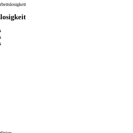
eitslosigkeit
osigkeit
k
k
k
linien