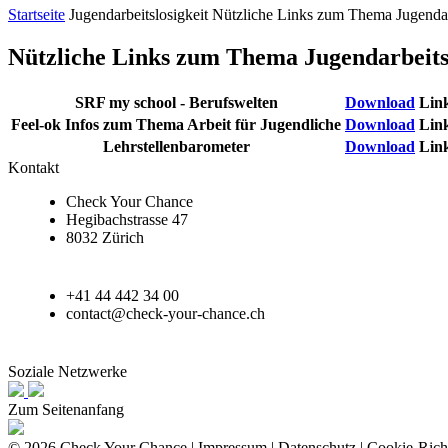
Startseite
Jugendarbeitslosigkeit
Nützliche Links zum Thema Jugendarb
Nützliche Links zum Thema Jugendarbeitsl
SRF my school - Berufswelten
Download
Lin
Feel-ok Infos zum Thema Arbeit für Jugendliche
Download
Lin
Lehrstellenbarometer
Download
Lin
Kontakt
Check Your Chance
Hegibachstrasse 47
8032 Zürich
+41 44 442 34 00
contact@check-your-chance.ch
Soziale Netzwerke
Zum Seitenanfang
© 2026 Check Your Chance |
Impressum
|
Datenschutz
|
Cookie-Richt